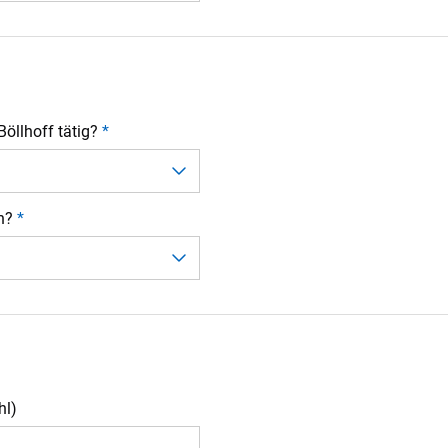
 Böllhoff tätig?
*
en?
*
hl)